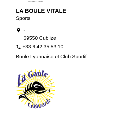
LA BOULE VITALE
Sports
-
location_on
69550 Cublize
+33 6 42 35 53 10
phone
Boule Lyonnaise et Club Sportif