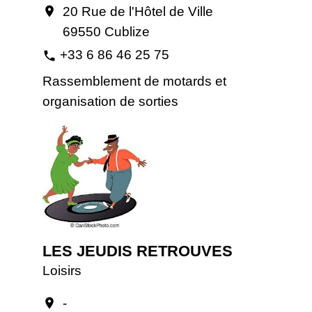
20 Rue de l'Hôtel de Ville
location_on
69550 Cublize
+33 6 86 46 25 75
phone
Rassemblement de motards et
organisation de sorties
LES JEUDIS RETROUVES
Loisirs
-
location_on