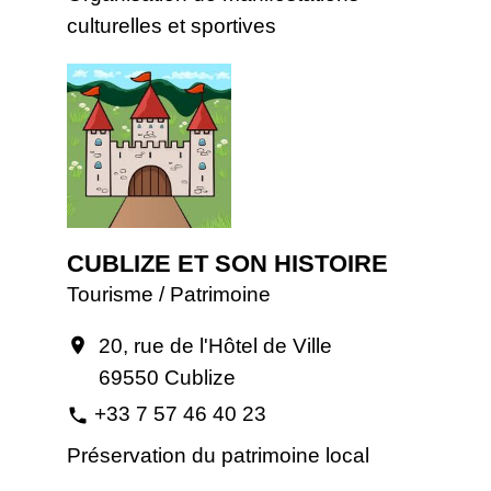
culturelles et sportives
CUBLIZE ET SON HISTOIRE
Tourisme / Patrimoine
20, rue de l'Hôtel de Ville
location_on
69550 Cublize
+33 7 57 46 40 23
phone
Préservation du patrimoine local