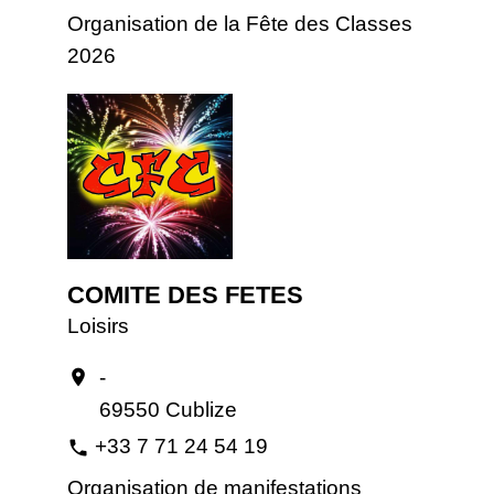
Organisation de la Fête des Classes
2026
COMITE DES FETES
Loisirs
-
location_on
69550 Cublize
+33 7 71 24 54 19
phone
Organisation de manifestations