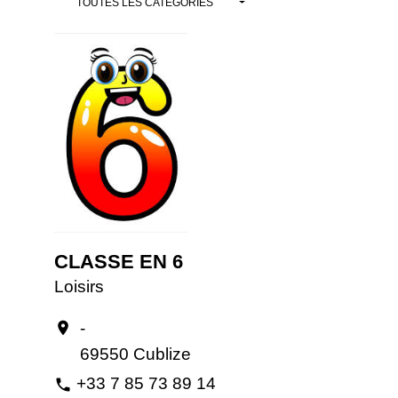
TOUTES LES CATÉGORIES
CLASSE EN 6
Loisirs
-
location_on
69550 Cublize
+33 7 85 73 89 14
phone