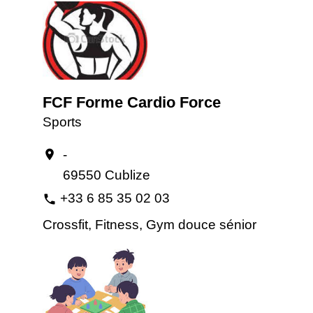
FCF Forme Cardio Force
Sports
-
location_on
69550 Cublize
+33 6 85 35 02 03
phone
Crossfit, Fitness, Gym douce sénior