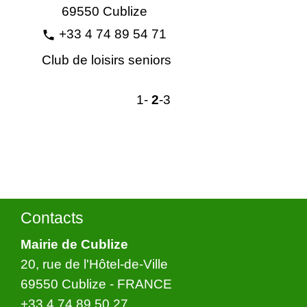
69550 Cublize
+33 4 74 89 54 71
phone
Club de loisirs seniors
1
-
2
-3
Contacts
Mairie de Cublize
20, rue de l'Hôtel-de-Ville
69550 Cublize - FRANCE
+33 4 74 89 50 27