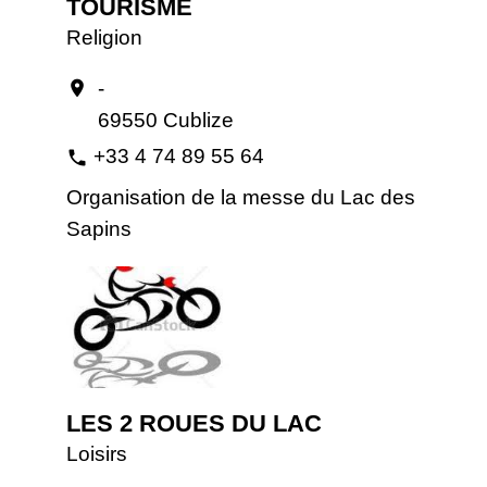
TOURISME
Religion
-
location_on
69550 Cublize
+33 4 74 89 55 64
phone
Organisation de la messe du Lac des
Sapins
LES 2 ROUES DU LAC
Loisirs