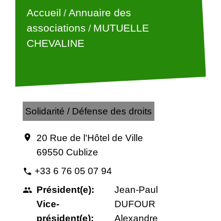
Accueil
Annuaire des
/
associations
MUTUELLE
/
CHEVALINE
Solidarité / Défense des droits
20 Rue de l'Hôtel de Ville
location_on
69550 Cublize
+33 6 76 05 07 94
phone
Président(e):
Jean-Paul
people
Vice-
DUFOUR
président(e):
Alexandre