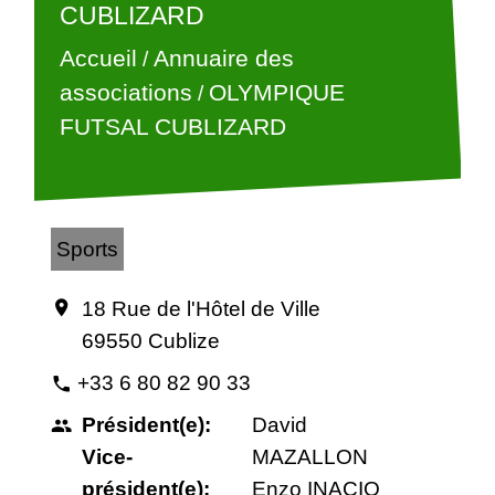
CUBLIZARD
Accueil
Annuaire des
/
associations
OLYMPIQUE
/
FUTSAL CUBLIZARD
Sports
18 Rue de l'Hôtel de Ville
location_on
69550 Cublize
+33 6 80 82 90 33
phone
Président(e):
David
people
Vice-
MAZALLON
président(e):
Enzo INACIO