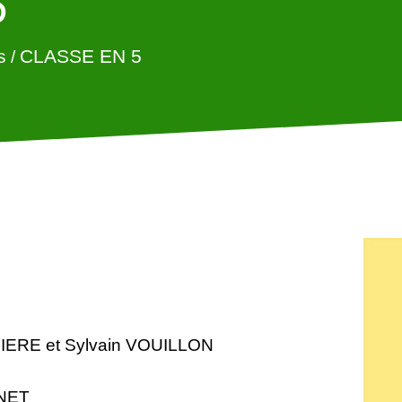
5
s
CLASSE EN 5
/
NIERE et Sylvain VOUILLON
ONET