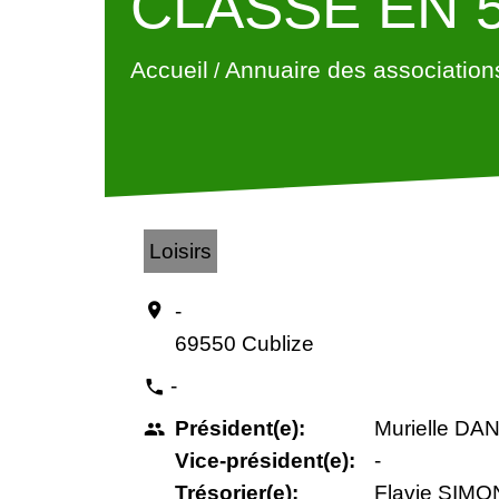
CLASSE EN 
Accueil
Annuaire des association
/
Loisirs
-
location_on
69550 Cublize
-
phone
Président(e):
Murielle DA
people
Vice-président(e):
-
Trésorier(e):
Flavie SIM