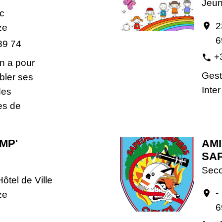
Jeu
c
2
location_on
ze
6
89 74
+
phone
on a pour
Gesti
bler ses
Inte
des
ies de
MP'
AM
SA
Seco
ôtel de Ville
-
location_on
ze
6