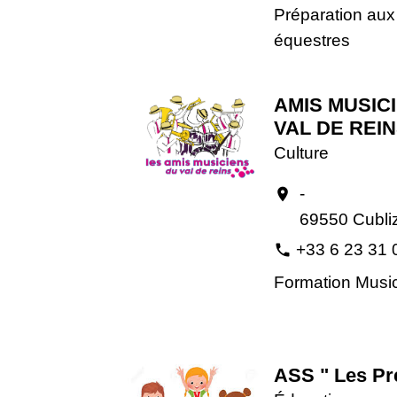
Préparation aux
équestres
AMIS MUSIC
VAL DE REI
Culture
-
location_on
69550 Cubli
+33 6 23 31 
phone
Formation Musi
ASS " Les Pré