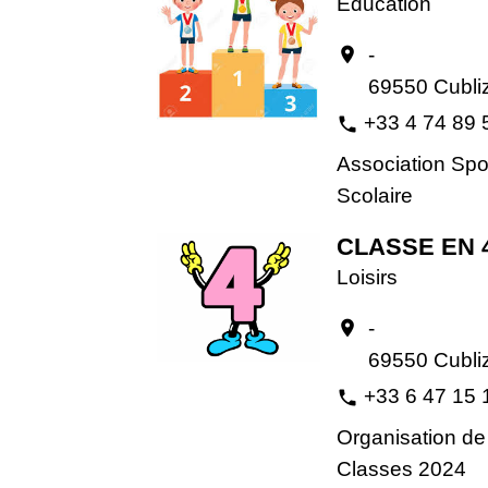
Éducation
-
location_on
69550 Cubli
+33 4 74 89 
phone
Association Spo
Scolaire
CLASSE EN 
Loisirs
-
location_on
69550 Cubli
+33 6 47 15 
phone
Organisation de
Classes 2024