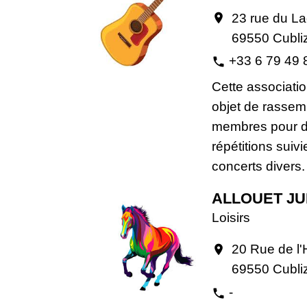
23 rue du La
location_on
69550 Cubli
+33 6 79 49 
phone
Cette associati
objet de rassem
membres pour 
répétitions suiv
concerts divers.
ALLOUET JU
Loisirs
20 Rue de l'H
location_on
69550 Cubli
-
phone