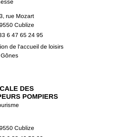
nesse
3, rue Mozart
9550 Cublize
33 6 47 65 24 95
on de l'accueil de loisirs
r Gônes
ICALE DES
PEURS POMPIERS
urisme
9550 Cublize