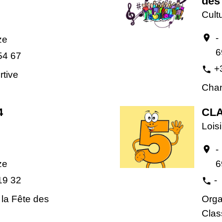
des 
Cult
-
location_on
ze
6
54 67
+
phone
rtive
Cha
4
CLA
Loisi
-
location_on
ze
6
19 32
-
phone
 la Fête des
Orga
Clas