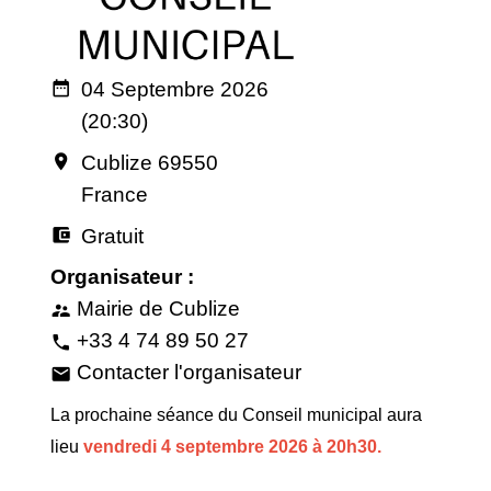
04 Septembre 2026
date_range
(20:30)
Cublize 69550
room
France
Gratuit
account_balance_wallet
Organisateur :
Mairie de Cublize
supervisor_account
+33 4 74 89 50 27
phone
Contacter l'organisateur
email
La prochaine séance du Conseil municipal aura
lieu
vendredi 4 septembre 2026 à 20h30.