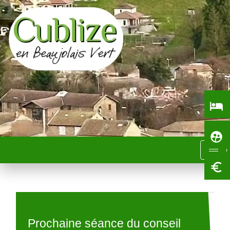
local_hotel
supervised_user_circle
menu
euro_symbol
Prochaine séance du conseil