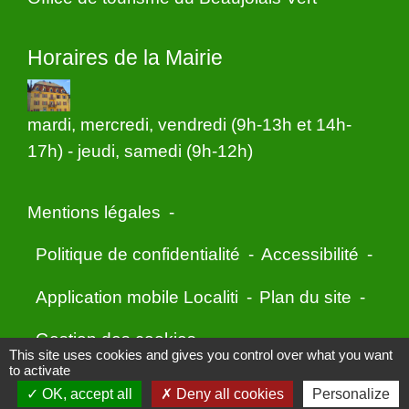
Horaires de la Mairie
mardi, mercredi, vendredi (9h-13h et 14h-
17h) - jeudi, samedi (9h-12h)
Mentions légales
-
Politique de confidentialité
-
Accessibilité
-
Application mobile Localiti
-
Plan du site
-
Gestion des cookies
This site uses cookies and gives you control over what you want
to activate
OK, accept all
Deny all cookies
Personalize
Site créé en partenariat avec Réseau des Communes