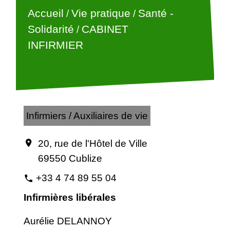
Accueil
Vie pratique
Santé -
/
/
Solidarité
CABINET
/
INFIRMIER
Infirmiers / Auxiliaires de vie
20, rue de l'Hôtel de Ville
location_on
69550 Cublize
+33 4 74 89 55 04
phone
Infirmières libérales
Aurélie DELANNOY