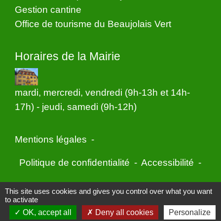
Gestion cantine
Office de tourisme du Beaujolais Vert
Horaires de la Mairie
mardi, mercredi, vendredi (9h-13h et 14h-
17h) - jeudi, samedi (9h-12h)
Mentions légales
-
Politique de confidentialité
-
Accessibilité
-
Application mobile Localiti
-
Plan du site
-
This site uses cookies and gives you control over what you want
to activate
Gestion des cookies
OK, accept all
Deny all cookies
Personalize