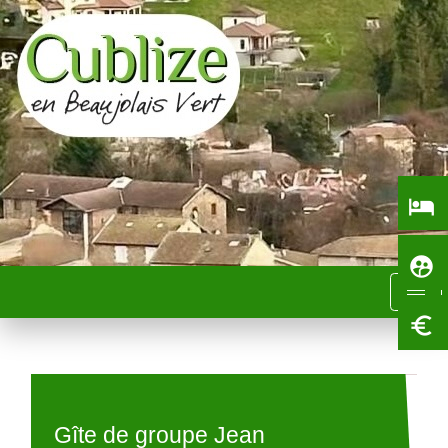
local_hotel
supervised_user_circle
menu
euro_symbol
Gîte de groupe Jean