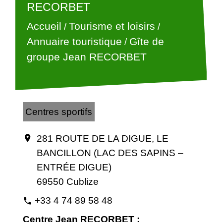
RECORBET
Accueil
Tourisme et loisirs
/
/
Annuaire touristique
Gîte de
/
groupe Jean RECORBET
Centres sportifs
281 ROUTE DE LA DIGUE, LE
location_on
BANCILLON (LAC DES SAPINS –
ENTRÉE DIGUE)
69550 Cublize
+33 4 74 89 58 48
phone
Centre Jean RECORBET :